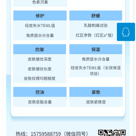
ꁗ
QQ客服