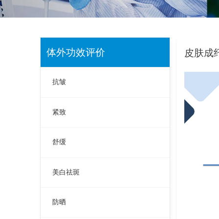
体外功效评价
皮肤成
抗皱
紧致
舒缓
美白祛斑
防晒