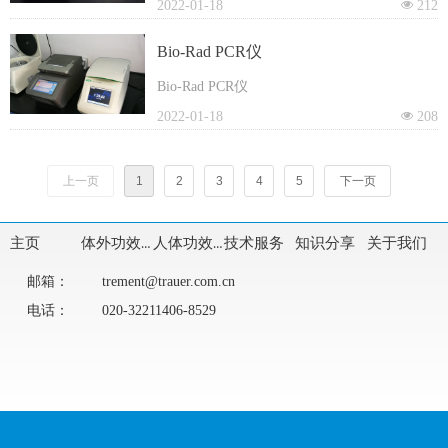
仪
2022-01-18
넶
212
Bio-Rad PCR仪
Bio-Rad PCR仪
2022-01-18
넶
208
上一页
1
2
3
4
5
下一页
主页
体外功效评价
人体功效评价
技术服务
知识分享
关于我们
邮箱：
trement@trauer.com.cn
电话：
020-32211406-8529